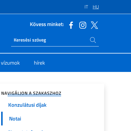
IT
HU
Kövess minket:
Keresés az oldalon
Ricerca sito live
s vízumok
hírek
sztás a közösségi hálózaton
Útlevelek és személyi
igazolványok
NAVIGÁLJON A SZAKASZHOZ
Konzulátusi díjak
Notai