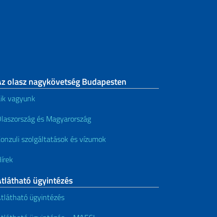
Választási szolgáltatások
Közjegyzői szolgáltatások
Nyugdíjak és társadalombiztosítás
Iratok fordítása és
Az olasz nagykövetség Budapesten
felülhitelesítése
ik vagyunk
Gépjárművek és vezetői
engedélyek
laszország és Magyarország
onzuli szolgáltatások és vízumok
Konzuli nyilvántartás és egyéb
szolgáltatások
írek
tlátható ügyintézés
tlátható ügyintézés