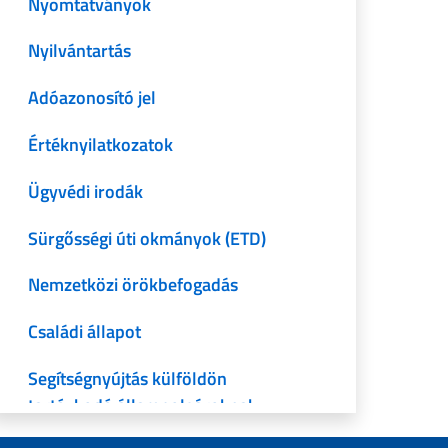
Nyomtatványok
Nyilvántartás
Adóazonosító jel
Értéknyilatkozatok
Ügyvédi irodák
Sürgősségi úti okmányok (ETD)
Nemzetközi örökbefogadás
Családi állapot
Segítségnyújtás külföldön
tartózkodó állampolgároknak