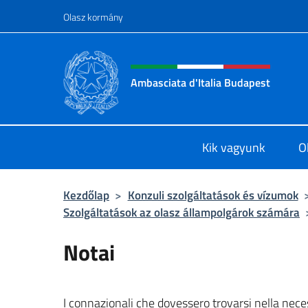
Ugrás a tartalomhoz
Olasz kormány
Intestazione sito, social 
Ambasciata d'Italia Budapest
Sito ufficiale dell'Ambasciata d'Ita
Kik vagyunk
O
Kezdőlap
>
Konzuli szolgáltatások és vízumok
Szolgáltatások az olasz állampolgárok számára
Notai
I connazionali che dovessero trovarsi nella neces