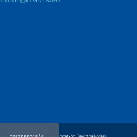
tlátható ügyintézés – MAECI
fenntartva az Olasz Külügy- és Nemzetközi Együttműködési
COOKIES
TESTRESZABÁS