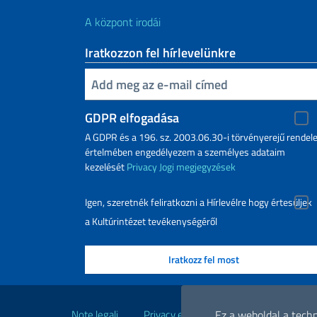
A központ irodái
Iratkozzon fel hírlevelünkre
Inserisci la tua email
GDPR elfogadása
A GDPR és a 196. sz. 2003.06.30-i törvényerejű rendele
értelmében engedélyezem a személyes adataim
kezelését
Privacy
Jogi megjegyzések
Igen, szeretnék feliratkozni a Hírlevélre hogy értesüljek
a Kultúrintézet tevékenységéről
Hasznos linkek
Ez a weboldal a tech
Note legali
Privacy e cookie policy
Dichiarazio