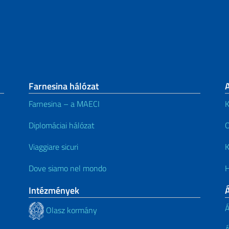
Farnesina hálózat
Farnesina – a MAECI
K
Diplomáciai hálózat
O
Viaggiare sicuri
K
Dove siamo nel mondo
H
Intézmények
Á
Á
Olasz kormány