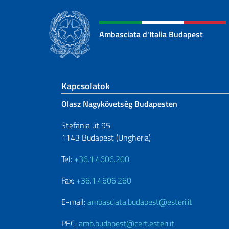
Ambasciata d'Italia Budapest
Sezione footer
Kapcsolatok
Olasz Nagykövetség Budapesten
Stefánia út 95.
1143 Budapest (Ungheria)
Tel:
+36.1.4606.200
Fax:
+36.1.4606.260
E-mail:
ambasciata.budapest@esteri.it
PEC:
amb.budapest@cert.esteri.it