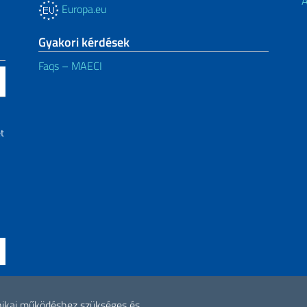
Á
Europa.eu
Gyakori kérdések
Faqs – MAECI
t
nikai működéshez szükséges és
ne di accessibilità
2026 Minden jog 