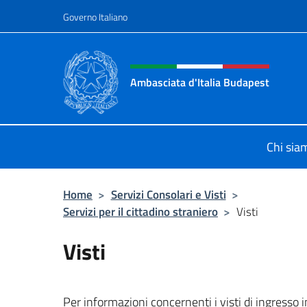
Salta al contenuto
Governo Italiano
Intestazione sito, social 
Ambasciata d'Italia Budapest
Sito ufficiale dell'Ambasciata d'Ita
Chi sia
Home
>
Servizi Consolari e Visti
>
Servizi per il cittadino straniero
>
Visti
Visti
Per informazioni concernenti i visti di ingresso in