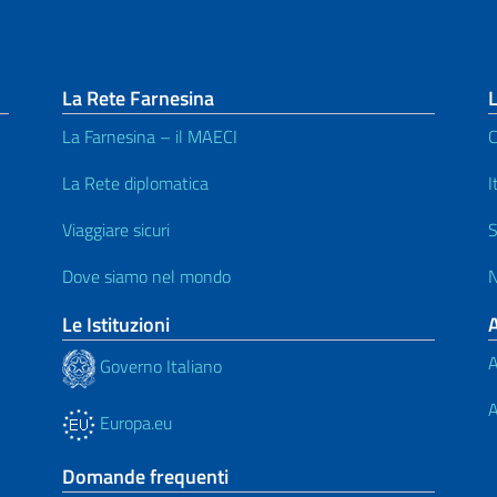
La Rete Farnesina
L
La Farnesina – il MAECI
C
La Rete diplomatica
I
Viaggiare sicuri
S
Dove siamo nel mondo
N
Le Istituzioni
A
Governo Italiano
A
Europa.eu
Domande frequenti