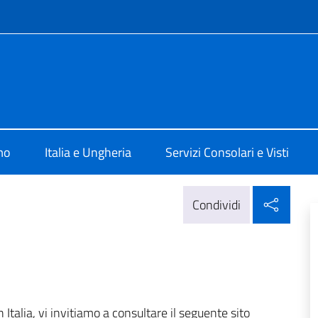
e menù
lia a Budapest
mo
Italia e Ungheria
Servizi Consolari e Visti
Condi
Condividi
 Italia, vi invitiamo a consultare il seguente sito