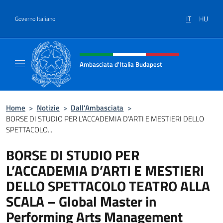
Salta al contenuto
IT
HU
Governo Italiano
Intestazione sito, social e menù
Ambasciata d'Italia Budapest
Sito ufficiale dell'Ambasciata d'Italia a Bud
Home
>
Notizie
>
Dall’Ambasciata
>
BORSE DI STUDIO PER L’ACCADEMIA D’ARTI E MESTIERI DELLO
SPETTACOLO...
BORSE DI STUDIO PER
L’ACCADEMIA D’ARTI E MESTIERI
DELLO SPETTACOLO TEATRO ALLA
SCALA – Global Master in
Performing Arts Management