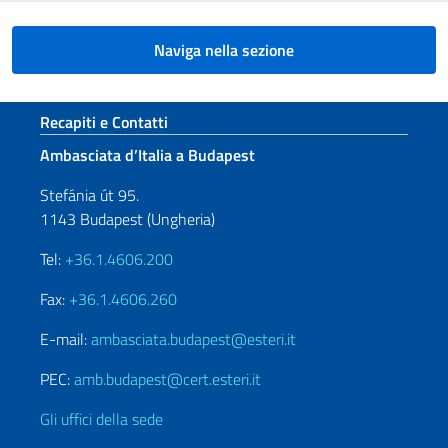
Naviga nella sezione
Sezione footer
Recapiti e Contatti
Ambasciata d’Italia a Budapest
Stefánia út 95.
1143 Budapest (Ungheria)
Tel:
+36.1.4606.200
Fax:
+36.1.4606.260
E-mail:
ambasciata.budapest@esteri.it
PEC:
amb.budapest@cert.esteri.it
Gli uffici della sede