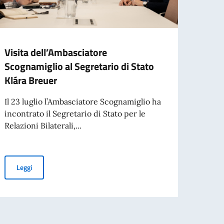
Visita dell’Ambasciatore
BORS
Scognamiglio al Segretario di Stato
MODA
Klára Breuer
IIFM –
Manag
Il 23 luglio l’Ambasciatore Scognamiglio ha
per s
incontrato il Segretario di Stato per le
Relazioni Bilaterali,...
Leg
el massacro di Pharrajimos e Kisléta
Visita dell’Ambasciatore Scognamiglio al Segretario di Stato Klár
Leggi
tonio Tajani, in occasione del 70° anniversario del disastro di Marcinelle