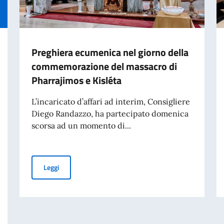
Preghiera ecumenica nel giorno della
commemorazione del massacro di
Pharrajimos e Kisléta
L’incaricato d’affari ad interim, Consigliere
Diego Randazzo, ha partecipato domenica
scorsa ad un momento di...
Preghiera ecumenica nel giorno della commemorazione d
Leggi
Ministri e Ministro degli Affari Esteri e Cooperazione Internazionale, On. An