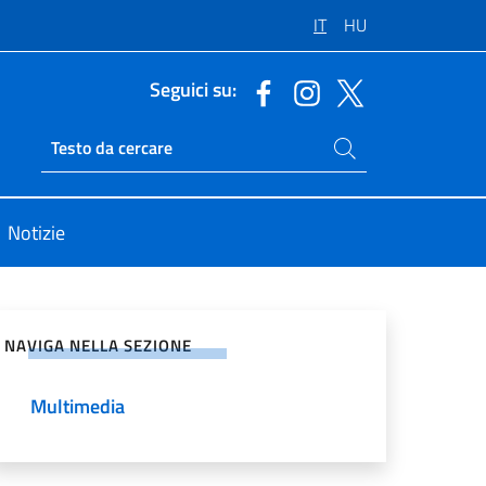
IT
HU
Seguici su:
Cerca nel sito
Ricerca sito live
Notizie
vidi sui Social Network
NAVIGA NELLA SEZIONE
Multimedia