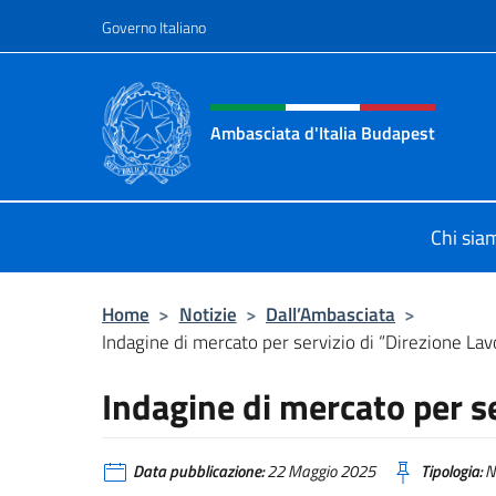
Salta al contenuto
Governo Italiano
Intestazione sito, social 
Ambasciata d'Italia Budapest
Sito ufficiale dell'Ambasciata d'Ita
Chi sia
Home
>
Notizie
>
Dall’Ambasciata
>
Indagine di mercato per servizio di “Direzione Lav
Indagine di mercato per se
Data pubblicazione:
22 Maggio 2025
Tipologia:
N