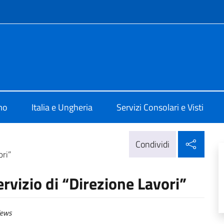
e menù
lia a Budapest
mo
Italia e Ungheria
Servizi Consolari e Visti
Condi
Condividi
ori”
rvizio di “Direzione Lavori”
ews