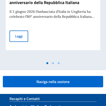
anniversario della Repubblica Italiana
Il 2 giugno 2026 l’Ambasciata d’Italia in Ungheria ha
celebrato l’80° anniversario della Repubblica Italiana...
L’Ambasciata d’Italia in Ungheria celebra l’80° anniversario
Leggi
Naviga nella sezione
Sezione footer
Recapiti e Contatti