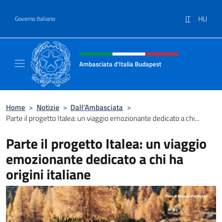
Salta al contenuto
IT
HU
Governo Italiano
Intestazione sito, social e menù
Ambasciata d'Italia Budapest
Sito ufficiale dell'Ambasciata d'Italia a Bud
Home
>
Notizie
>
Dall’Ambasciata
>
Parte il progetto Italea: un viaggio emozionante dedicato a chi...
Parte il progetto Italea: un viaggio
emozionante dedicato a chi ha
origini italiane