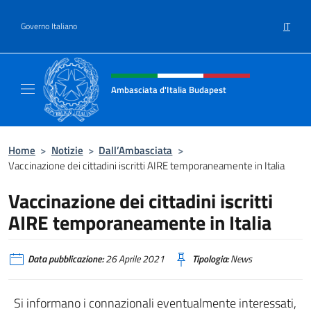
Salta al contenuto
IT
Governo Italiano
Intestazione sito, social e menù
Ambasciata d'Italia Budapest
Sito ufficiale dell'Ambasciata d'Italia a Bud
Home
>
Notizie
>
Dall’Ambasciata
>
Vaccinazione dei cittadini iscritti AIRE temporaneamente in Italia
Vaccinazione dei cittadini iscritti
AIRE temporaneamente in Italia
Data pubblicazione:
26 Aprile 2021
Tipologia:
News
Si informano i connazionali eventualmente interessati,