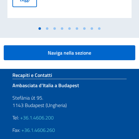
Naviga nella sezione
Sezione footer
Recapiti e Contatti
Ambasciata d’Italia a Budapest
Stefánia út 95.
1143 Budapest (Ungheria)
Tel:
+36.1.4606.200
Fax:
+36.1.4606.260