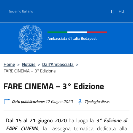
Salta al contenuto
IT
HU
Governo Italiano
Intestazione sito, social e menù
Ambasciata d'Italia Budapest
Sito ufficiale dell'Ambasciata d'Italia a Bud
Home
>
Notizie
>
Dall’Ambasciata
>
FARE CINEMA – 3° Edizione
FARE CINEMA – 3° Edizione
Data pubblicazione:
12 Giugno 2020
Tipologia:
News
Dal 15 al 21 giugno 2020
ha luogo la
3° Edizione di
FARE CINEM
A
, la rassegna tematica dedicata alla