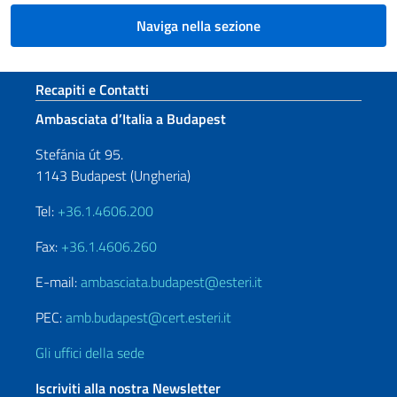
Naviga nella sezione
Sezione footer
Recapiti e Contatti
Ambasciata d’Italia a Budapest
Stefánia út 95.
1143 Budapest (Ungheria)
Tel:
+36.1.4606.200
Fax:
+36.1.4606.260
E-mail:
ambasciata.budapest@esteri.it
PEC:
amb.budapest@cert.esteri.it
Gli uffici della sede
Iscriviti alla nostra Newsletter