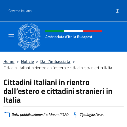
Salta al contenuto
IT
Governo Italiano
Intestazione sito, social e menù
Ambasciata d'Italia Budapest
Sito ufficiale dell'Ambasciata d'Italia a Bud
Home
>
Notizie
>
Dall’Ambasciata
>
Cittadini Italiani in rientro dall’estero e cittadini stranieri in Italia
Cittadini Italiani in rientro
dall’estero e cittadini stranieri in
Italia
Data pubblicazione:
24 Marzo 2020
Tipologia:
News