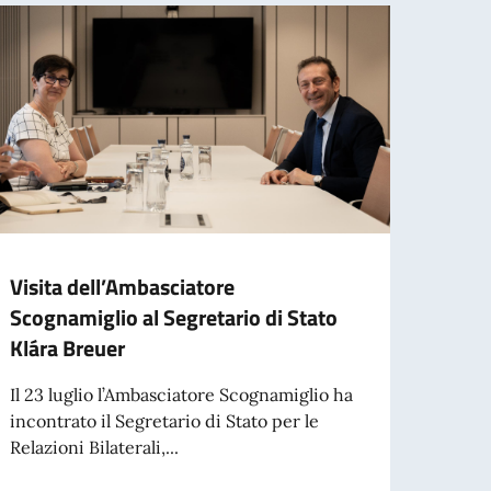
Visita dell’Ambasciatore
BORS
Scognamiglio al Segretario di Stato
MODA
Klára Breuer
IIFM –
Manag
Il 23 luglio l’Ambasciatore Scognamiglio ha
per s
incontrato il Segretario di Stato per le
Relazioni Bilaterali,...