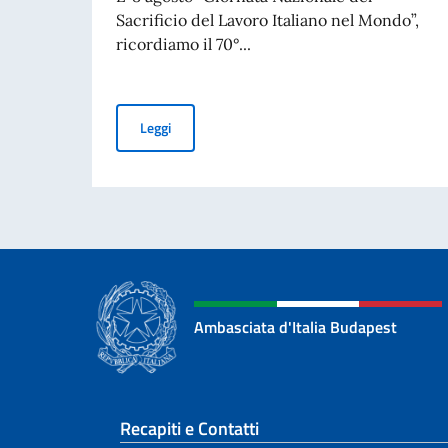
Sacrificio del Lavoro Italiano nel Mondo”,
ricordiamo il 70°...
Messaggio del Vice Presidente del Consiglio dei 
Leggi
Ambasciata d'Italia Budapest
Sezione footer
Recapiti e Contatti