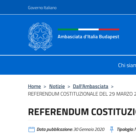
Salta al contenuto
Governo Italiano
Intestazione sito, social 
Ambasciata d'Italia Budapest
Sito ufficiale dell'Ambasciata d'Ita
Chi sia
Home
>
Notizie
>
Dall’Ambasciata
>
REFERENDUM COSTITUZIONALE DEL 29 MARZO 
REFERENDUM COSTITUZI
Data pubblicazione:
30 Gennaio 2020
Tipologia:
N