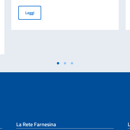
Preghiera ecumenica nel giorno della commemorazione d
Leggi
Ministri e Ministro degli Affari Esteri e Cooperazione Internazionale, On. An
La Rete Farnesina
L