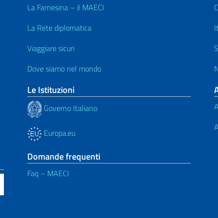
La Farnesina – il MAECI
C
La Rete diplomatica
I
Viaggiare sicuri
S
Dove siamo nel mondo
N
Le Istituzioni
A
Governo Italiano
A
Europa.eu
Domande frequenti
Faq – MAECI