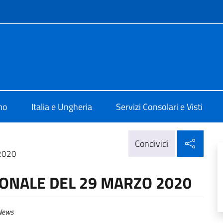
e menù
lia a Budapest
mo
Italia e Ungheria
Servizi Consolari e Visti
Condi
Condividi
2020
ONALE DEL 29 MARZO 2020
ews