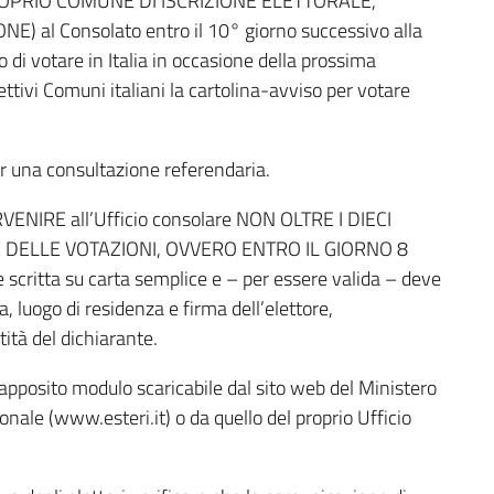
PROPRIO COMUNE DI ISCRIZIONE ELETTORALE,
ONE) al Consolato entro il 10° giorno successivo alla
o di votare in Italia in occasione della prossima
ttivi Comuni italiani la cartolina-avviso per votare
per una consultazione referendaria.
RVENIRE all’Ufficio consolare NON OLTRE I DIECI
E DELLE VOTAZIONI, OVVERO ENTRO IL GIORNO 8
critta su carta semplice e – per essere valida – deve
 luogo di residenza e firma dell’elettore,
tà del dichiarante.
’apposito modulo scaricabile dal sito web del Ministero
onale (www.esteri.it) o da quello del proprio Ufficio