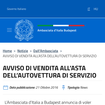
Salta al contenuto
IT
HU
Governo Italiano
Intestazione sito, social e menù
Ambasciata d'Italia Budapest
Sito ufficiale dell'Ambasciata d'Italia a Bud
Home
>
Notizie
>
Dall’Ambasciata
>
AVVISO DI VENDITA ALL’ASTA DELL’AUTOVETTURA DI SERVIZIO
AVVISO DI VENDITA ALL’ASTA
DELL’AUTOVETTURA DI SERVIZIO
Data pubblicazione:
21 Ottobre 2016
Tipologia:
News
L’Ambasciata d’Italia a Budapest annuncia di voler