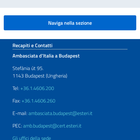
Naviga nella sezione
Sezione footer
Recapiti e Contatti
Ambasciata d’Italia a Budapest
Stefánia út 95.
1143 Budapest (Ungheria)
Tel:
+36.1.4606.200
Fax:
+36.1.4606.260
E-mail:
ambasciata.budapest@esteri.it
PEC:
amb.budapest@cert.esteri.it
Gli uffici della sede