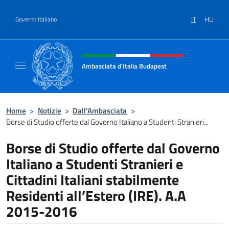
Salta al contenuto
IT
HU
Governo Italiano
Intestazione sito, social e menù
Ambasciata d'Italia Budapest
Sito ufficiale dell'Ambasciata d'Italia a Bud
Home
>
Notizie
>
Dall’Ambasciata
>
Borse di Studio offerte dal Governo Italiano a Studenti Stranieri...
Borse di Studio offerte dal Governo
Italiano a Studenti Stranieri e
Cittadini Italiani stabilmente
Residenti all’Estero (IRE). A.A
2015-2016