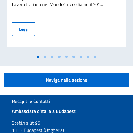
Lavoro Italiano nel Mondo”, ricordiamo il 70°...
Messaggio del Vice Presidente del Consiglio dei Ministri e Mi
Leggi
Naviga nella sezione
Sezione footer
Recapiti e Contatti
Ambasciata d’Italia a Budapest
Stefánia út 95.
1143 Budapest (Ungheria)