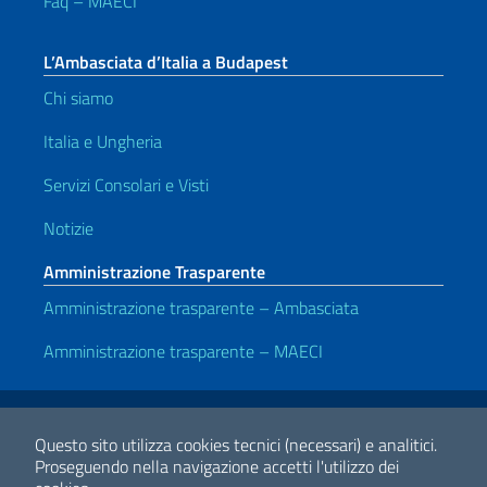
Faq – MAECI
L’Ambasciata d’Italia a Budapest
Chi siamo
Italia e Ungheria
Servizi Consolari e Visti
Notizie
Amministrazione Trasparente
Amministrazione trasparente – Ambasciata
Amministrazione trasparente – MAECI
Link Utili
Note legali
Privacy e cookie policy
Dichiarazione di accessibilità
Questo sito utilizza cookies tecnici (necessari) e analitici.
Proseguendo nella navigazione accetti l'utilizzo dei