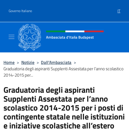
Salta al contenuto
IT
Governo Italiano
Intestazione sito, social e menù
Ambasciata d'Italia Budapest
Sito ufficiale dell'Ambasciata d'Italia a Bud
Home
>
Notizie
>
Dall’Ambasciata
>
Graduatoria degli aspiranti Supplenti Assestata per l’anno scolastico
2014-2015 per...
Graduatoria degli aspiranti
Supplenti Assestata per l’anno
scolastico 2014-2015 per i posti di
contingente statale nelle istituzioni
e iniziative scolastiche all’estero