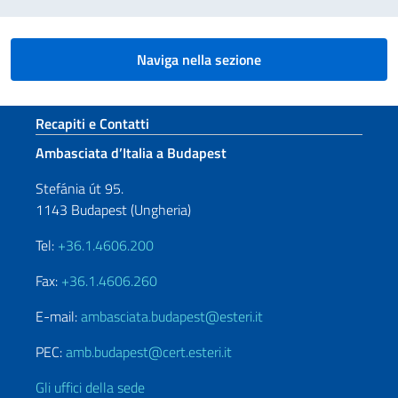
Naviga nella sezione
Sezione footer
Recapiti e Contatti
Ambasciata d’Italia a Budapest
Stefánia út 95.
1143 Budapest (Ungheria)
Tel:
+36.1.4606.200
Fax:
+36.1.4606.260
E-mail:
ambasciata.budapest@esteri.it
PEC:
amb.budapest@cert.esteri.it
Gli uffici della sede