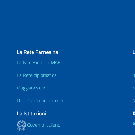
La Rete Farnesina
L
La Farnesina – il MAECI
C
La Rete diplomatica
I
Viaggiare sicuri
S
Dove siamo nel mondo
N
Le Istituzioni
A
Governo Italiano