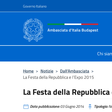
Salta al contenuto
Governo Italiano
Intestazione sito, social 
Ambasciata d'Italia Budapest
Sito ufficiale dell'Ambasciata d'Ita
Chi sia
Home
>
Notizie
>
Dall’Ambasciata
>
La Festa della Repubblica e l’Expo 2015
La Festa della Repubblica
Data pubblicazione:
03 Giugno 2014
Tipologia:
N