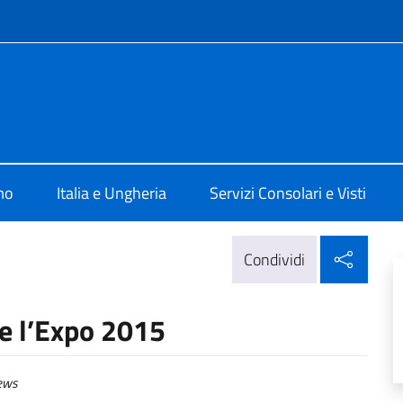
e menù
lia a Budapest
mo
Italia e Ungheria
Servizi Consolari e Visti
Condi
Condividi
 e l’Expo 2015
ews