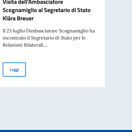
Visita dell’Ambasciatore
BORS
Scognamiglio al Segretario di Stato
MODA
Klára Breuer
IIFM –
Manag
Il 23 luglio l’Ambasciatore Scognamiglio ha
per s
incontrato il Segretario di Stato per le
Relazioni Bilaterali,...
Leg
el massacro di Pharrajimos e Kisléta
Visita dell’Ambasciatore Scognamiglio al Segretario di Stato Klár
Leggi
tonio Tajani, in occasione del 70° anniversario del disastro di Marcinelle