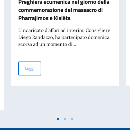
Preghiera ecumenica nel giorno della
commemorazione del massacro di
Pharrajimos e Kisléta
L’incaricato d’affari ad interim, Consigliere
Diego Randazzo, ha partecipato domenica
scorsa ad un momento di...
Preghiera ecumenica nel giorno della commemorazione d
Leggi
Ministri e Ministro degli Affari Esteri e Cooperazione Internazionale, On. An