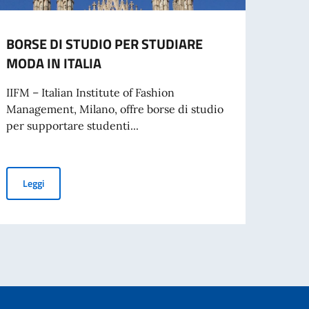
BORSE DI STUDIO PER STUDIARE
Elez
MODA IN ITALIA
Nel 20
per il
IIFM – Italian Institute of Fashion
Management, Milano, offre borse di studio
per supportare studenti...
Leg
BORSE DI STUDIO PER STUDIARE MODA IN ITALIA
Leggi
tato Klára Breuer