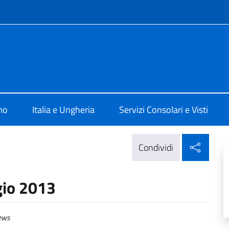
e menù
lia a Budapest
mo
Italia e Ungheria
Servizi Consolari e Visti
Condi
Condividi
gio 2013
ews