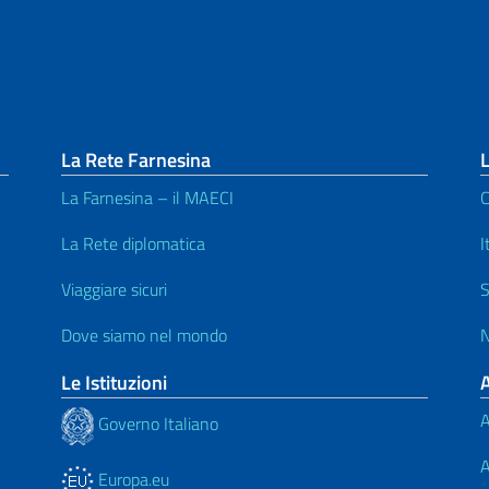
La Rete Farnesina
L
La Farnesina – il MAECI
C
La Rete diplomatica
I
Viaggiare sicuri
S
Dove siamo nel mondo
N
Le Istituzioni
A
Governo Italiano
A
Europa.eu