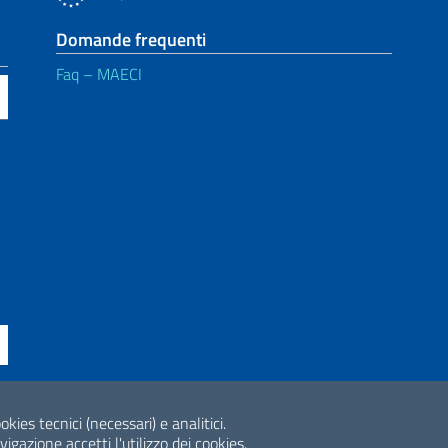
Domande frequenti
Faq – MAECI
ne di accessibilità
okies tecnici (necessari) e analitici.
2026 Copyright Min
gazione accetti l'utilizzo dei cookies.