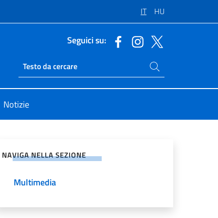
IT
HU
Seguici su:
Cerca nel sito
Ricerca sito live
Notizie
vidi sui Social Network
NAVIGA NELLA SEZIONE
Multimedia