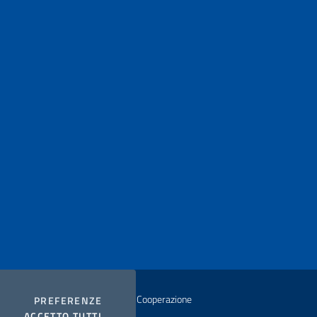
istero degli Affari Esteri e della Cooperazione
COOKIES
PREFERENZE
I COOKIES
ACCETTO TUTTI