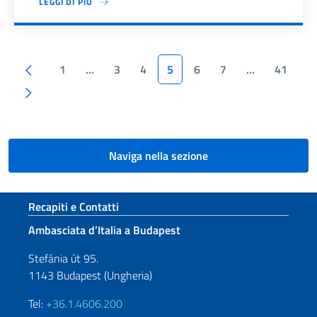
LEGGI DI PIÙ
Paginazione
Pagina precedente
1
…
3
4
5
6
7
…
41
Pagina successiva
Naviga nella sezione
Sezione footer
Recapiti e Contatti
Ambasciata d’Italia a Budapest
Stefánia út 95.
1143 Budapest (Ungheria)
Tel:
+36.1.4606.200