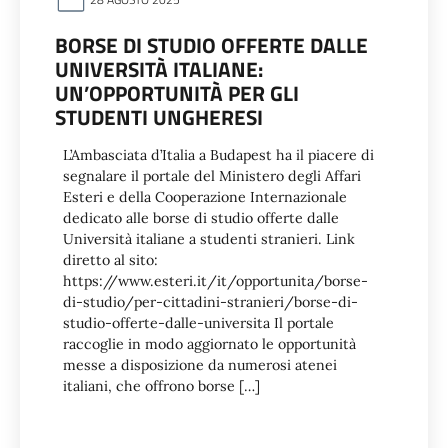
BORSE DI STUDIO OFFERTE DALLE
UNIVERSITÀ ITALIANE:
UN’OPPORTUNITÀ PER GLI
STUDENTI UNGHERESI
L’Ambasciata d’Italia a Budapest ha il piacere di
segnalare il portale del Ministero degli Affari
Esteri e della Cooperazione Internazionale
dedicato alle borse di studio offerte dalle
Università italiane a studenti stranieri. Link
diretto al sito:
https://www.esteri.it/it/opportunita/borse-
di-studio/per-cittadini-stranieri/borse-di-
studio-offerte-dalle-universita Il portale
raccoglie in modo aggiornato le opportunità
messe a disposizione da numerosi atenei
italiani, che offrono borse […]