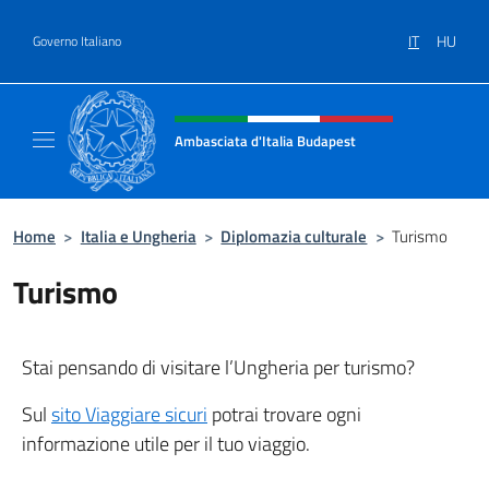
Salta al contenuto
IT
HU
Governo Italiano
Intestazione sito, social e menù
Ambasciata d'Italia Budapest
Sito ufficiale dell'Ambasciata d'Italia a Bud
Home
>
Italia e Ungheria
>
Diplomazia culturale
>
Turismo
Turismo
Stai pensando di visitare l’Ungheria per turismo?
Sul
sito Viaggiare sicuri
potrai trovare ogni
informazione utile per il tuo viaggio.