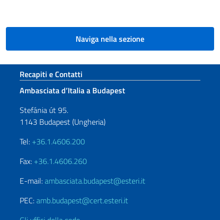
Naviga nella sezione
Sezione footer
Recapiti e Contatti
Ambasciata d’Italia a Budapest
Stefánia út 95.
1143 Budapest (Ungheria)
Tel:
+36.1.4606.200
Fax:
+36.1.4606.260
E-mail:
ambasciata.budapest@esteri.it
PEC:
amb.budapest@cert.esteri.it