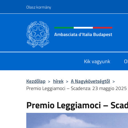
Ugrás a tartalomhoz
Olasz kormány
Intestazione sito, social 
Ambasciata d'Italia Budapest
Sito ufficiale dell'Ambasciata d'Ita
Kik vagyunk
O
Kezdőlap
>
hírek
>
A Nagykövetségtől
>
Premio Leggiamoci – Scadenza: 23 maggio 2025
Premio Leggiamoci – Sca