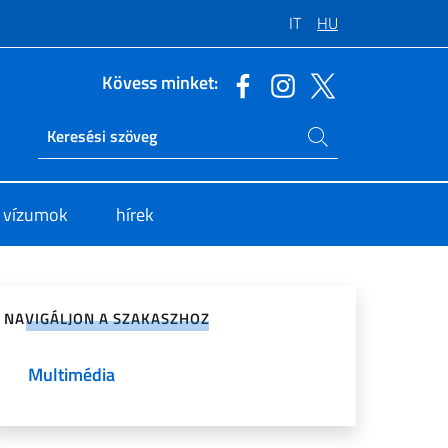
IT
HU
Kövess minket:
Keresés az oldalon
Ricerca sito live
s vízumok
hírek
sztás a közösségi hálózaton
NAVIGÁLJON A SZAKASZHOZ
Multimédia