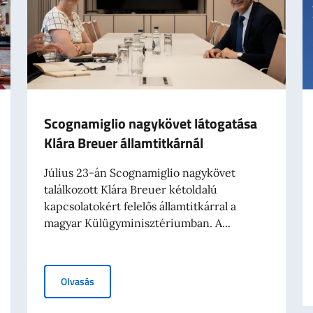
Scognamiglio nagykövet látogatása
Klára Breuer államtitkárnál
Július 23-án Scognamiglio nagykövet
találkozott Klára Breuer kétoldalú
kapcsolatokért felelős államtitkárral a
magyar Külügyminisztériumban. A...
Scognamiglio nagykövet látogatása Klára Breuer áll
Olvasás
tán történt mészárlás emléknapján