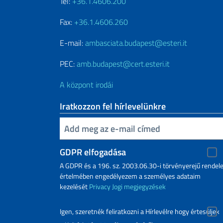
Tel:
+36.1.4606.200
Fax:
+36.1.4606.260
E-mail:
ambasciata.budapest@esteri.it
PEC:
amb.budapest@cert.esteri.it
A központ irodái
Iratkozzon fel hírlevelünkre
Inserisci la tua email
GDPR elfogadása
A GDPR és a 196. sz. 2003.06.30-i törvényerejű rendele
értelmében engedélyezem a személyes adataim
kezelését
Privacy
Jogi megjegyzések
Igen, szeretnék feliratkozni a Hírlevélre hogy értesüljek