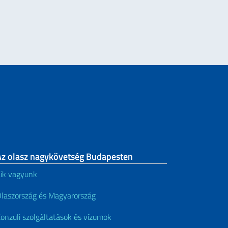
Az olasz nagykövetség Budapesten
ik vagyunk
laszország és Magyarország
onzuli szolgáltatások és vízumok