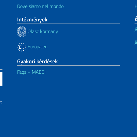
Dove siamo nel mondo
H
Intézmények
Á
Á
Olasz kormány
Á
Europa.eu
Gyakori kérdések
Faqs – MAECI
t