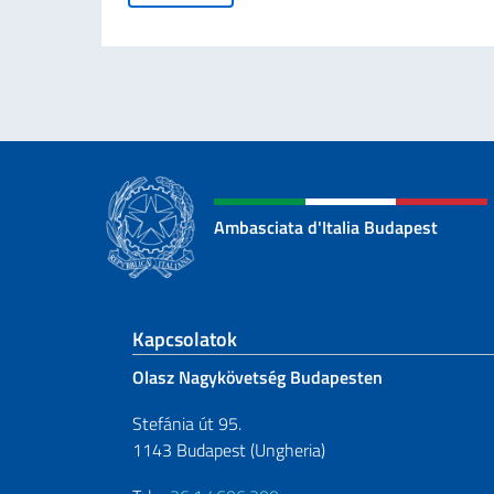
Ambasciata d'Italia Budapest
Sezione footer
Kapcsolatok
Olasz Nagykövetség Budapesten
Stefánia út 95.
1143 Budapest (Ungheria)