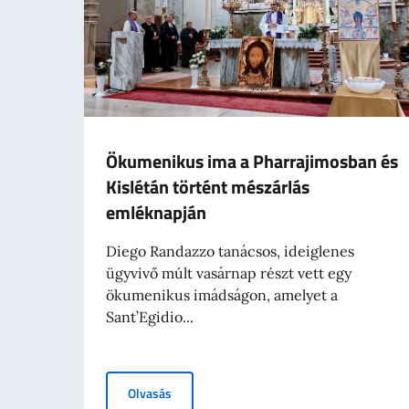
Ökumenikus ima a Pharrajimosban és
Kislétán történt mészárlás
emléknapján
Diego Randazzo tanácsos, ideiglenes
ügyvivő múlt vasárnap részt vett egy
ökumenikus imádságon, amelyet a
Sant’Egidio...
Ökumenikus ima a Pharrajimosban és Kislé
Olvasás