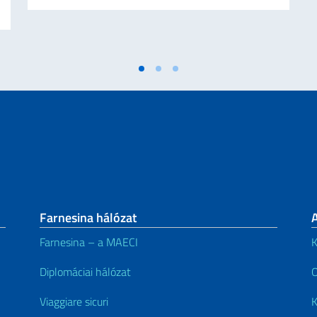
Farnesina hálózat
Farnesina – a MAECI
K
Diplomáciai hálózat
O
Viaggiare sicuri
K