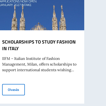
SCHOLARSHIPS TO STUDY FASHION
A KE
IN ITALY
Magy
Balká
IIFM – Italian Institute of Fashion
Management, Milan, offers scholarships to
Budape
support international students wishing...
együt
integr
SCHOLARSHIPS TO STUDY FASHION IN ITALY
Olvasás
amtitkárnál
Ol