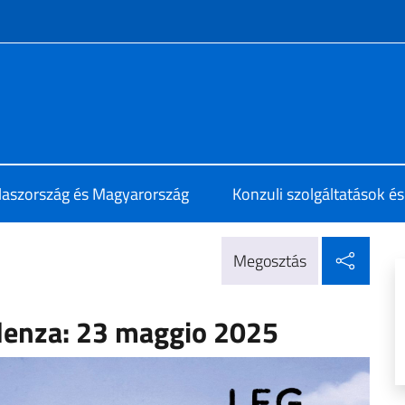
e menù
lia a Budapest
laszország és Magyarország
Konzuli szolgáltatások é
Mego
Megosztás
denza: 23 maggio 2025