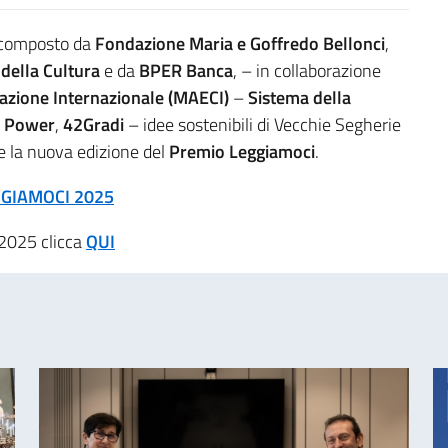
, composto da
Fondazione Maria e Goffredo Bellonci
,
 della Cultura
e da
BPER Banca
, – in collaborazione
erazione Internazionale (MAECI)
–
Sistema della
o Power
,
42Gradi
– idee sostenibili di Vecchie Segherie
 la nuova edizione del
Premio Leggiamoci
.
GIAMOCI 2025
 2025 clicca
QUI