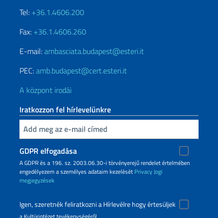
Tel:
+36.1.4606.200
Fax:
+36.1.4606.260
E-mail:
ambasciata.budapest@esteri.it
PEC:
amb.budapest@cert.esteri.it
A központ irodái
Iratkozzon fel hírlevelünkre
Inserisci la tua email
GDPR elfogadása
A GDPR és a 196. sz. 2003.06.30-i törvényerejű rendelet értelmében
engedélyezem a személyes adataim kezelését
Privacy
Jogi
megjegyzések
Igen, szeretnék feliratkozni a Hírlevélre hogy értesüljek
a Kultúrintézet tevékenységéről