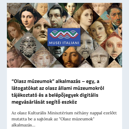
“Olasz múzeumok” alkalmazás – egy, a
látogatókat az olasz állami múzeumokról
tájékoztató és a belépőjegyek digitális
megvásárlását segítő eszköz
Az olasz Kulturális Minisztérium néhány nappal ezelőtt
mutatta be a sajtónak az "Olasz múzeumok"
alkalmazás...