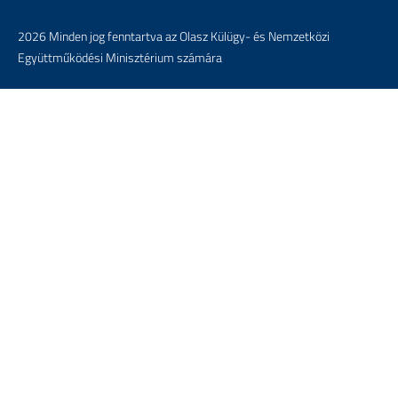
2026 Minden jog fenntartva az Olasz Külügy- és Nemzetközi
Együttműködési Minisztérium számára