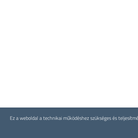
Ez a weboldal a technikai működéshez szükséges és teljesítmén