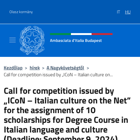
Ugrás a tartalomhoz
IT
HU
Olasz kormány
Intestazione sito, social e menù
Ambasciata d'Italia Budapest
Sito ufficiale dell'Ambasciata d'Italia a Bud
Kezdőlap
>
hírek
>
A Nagykövetségtől
>
Call for competition issued by „ICoN – Italian culture on...
Call for competition issued by
„ICoN – Italian culture on the Net”
for the assignment of 10
scholarships for Degree Course in
Italian language and culture
(Deadline: September 9, 2024)