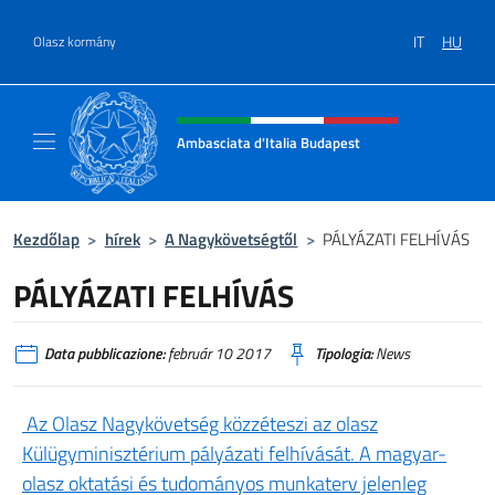
Ugrás a tartalomhoz
IT
HU
Olasz kormány
Intestazione sito, social e menù
Ambasciata d'Italia Budapest
Sito ufficiale dell'Ambasciata d'Italia a Bud
Kezdőlap
>
hírek
>
A Nagykövetségtől
>
PÁLYÁZATI FELHÍVÁS
PÁLYÁZATI FELHÍVÁS
Data pubblicazione:
február 10 2017
Tipologia:
News
Az Olasz Nagykövetség közzéteszi az olasz
Külügyminisztérium pályázati felhívását. A magyar-
olasz oktatási és tudományos munkaterv jelenleg