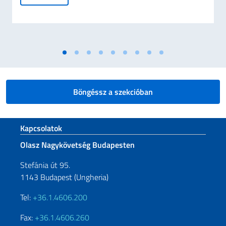
Böngéssz a szekcióban
Sezione footer
Kapcsolatok
Olasz Nagykövetség Budapesten
Stefánia út 95.
1143 Budapest (Ungheria)
Tel:
+36.1.4606.200
Fax:
+36.1.4606.260