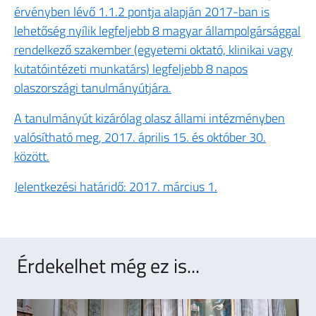
érvényben lévő 1.1.2 pontja alapján 2017-ban is
lehetőség nyílik legfeljebb 8 magyar állampolgársággal
rendelkező szakember (egyetemi oktató, klinikai vagy
kutatóintézeti munkatárs) legfeljebb 8 napos
olaszországi tanulmányútjára.
A tanulmányút kizárólag olasz állami intézményben
valósítható meg, 2017. április 15. és október 30.
között.
Jelentkezési határidő: 2017. március 1.
Érdekelhet még ez is...