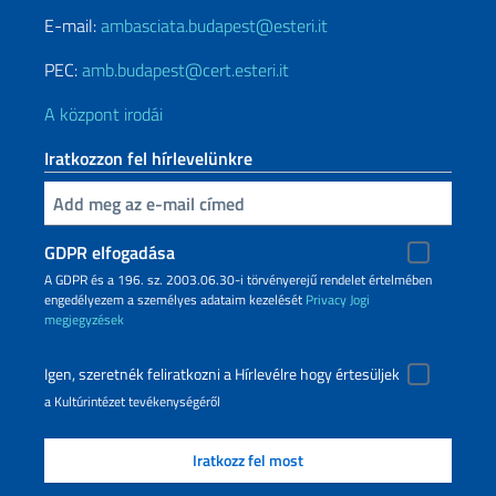
E-mail:
ambasciata.budapest@esteri.it
PEC:
amb.budapest@cert.esteri.it
A központ irodái
Iratkozzon fel hírlevelünkre
Inserisci la tua email
GDPR elfogadása
A GDPR és a 196. sz. 2003.06.30-i törvényerejű rendelet értelmében
engedélyezem a személyes adataim kezelését
Privacy
Jogi
megjegyzések
Igen, szeretnék feliratkozni a Hírlevélre hogy értesüljek
a Kultúrintézet tevékenységéről