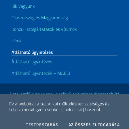
Kik vagyunk
Olaszország és Magyarország
Konzuli szolgáltatások és vízumok
Hírek
Átlátható ügyintézés
Átlátható ügyintézés
Átlátható ügyintézés – MAECI
Hasznos linkek
Note legali
Privacy e cookie policy
Dichiarazione di accessibilità
Ez a weboldal a technikai működéshez szükséges és
teljesítményfigyelő sütiket (cookie-kat) használ.
2026 Minden jog fenntartva az Olasz Külügy- és Nemzetközi
Együttműködési Minisztérium számára
COOKIES
A "S
TESTRESZABÁS
AZ ÖSSZES ELFOGADÁSA