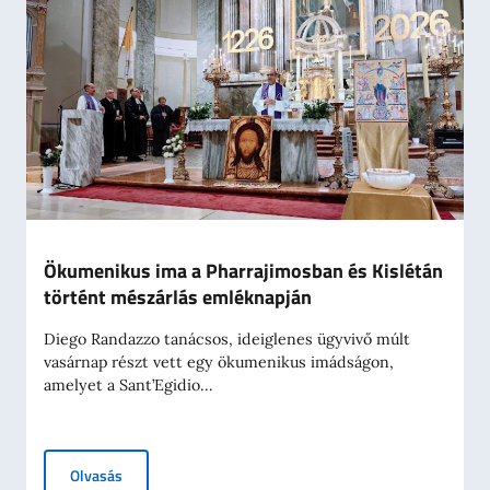
Ökumenikus ima a Pharrajimosban és Kislétán
történt mészárlás emléknapján
Diego Randazzo tanácsos, ideiglenes ügyvivő múlt
vasárnap részt vett egy ökumenikus imádságon,
amelyet a Sant’Egidio...
Ökumenikus ima a Pharrajimosban és Kislétán történt 
Olvasás