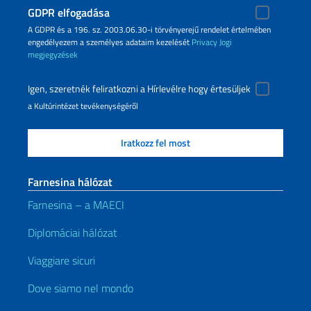
GDPR elfogadása
A GDPR és a 196. sz. 2003.06.30-i törvényerejű rendelet értelmében
engedélyezem a személyes adataim kezelését
Privacy
Jogi
megjegyzések
Igen, szeretnék feliratkozni a Hírlevélre hogy értesüljek
a Kultúrintézet tevékenységéről
Farnesina hálózat
Farnesina – a MAECI
Diplomáciai hálózat
Viaggiare sicuri
Dove siamo nel mondo