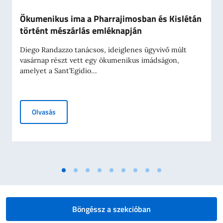
Ökumenikus ima a Pharrajimosban és Kislétán
történt mészárlás emléknapján
Diego Randazzo tanácsos, ideiglenes ügyvivő múlt
vasárnap részt vett egy ökumenikus imádságon,
amelyet a Sant’Egidio...
Ökumenikus ima a Pharrajimosban és Kislétán történt 
Olvasás
Böngéssz a szekcióban