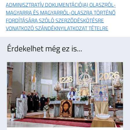
ADMINISZTRATÍV DOKUMENTÁCIÓJA) OLASZRÓL-
MAGYARRA ÉS MAGYARRÓL-OLASZRA TÖRTÉNŐ
FORDÍTÁSÁRA SZÓLÓ SZERZŐDÉSKÖTÉSRE
VONATKOZÓ SZÁNDÉKNYILATKOZAT TÉTELRE
Érdekelhet még ez is...