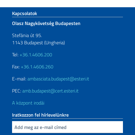
Sezione footer
Kapcsolatok
Olasz Nagykövetség Budapesten
Stefánia út 95.
1143 Budapest (Ungheria)
Tel:
+36.1.4606.200
Fax:
+36.1.4606.260
E-mail:
ambasciata.budapest@esteri.it
PEC:
amb.budapest@cert.esteri.it
A központ irodái
Iratkozzon fel hírlevelünkre
Inserisci la tua email